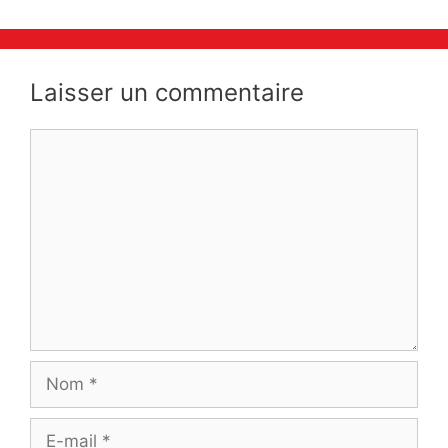
articles
Laisser un commentaire
Commentaire
Nom
E-