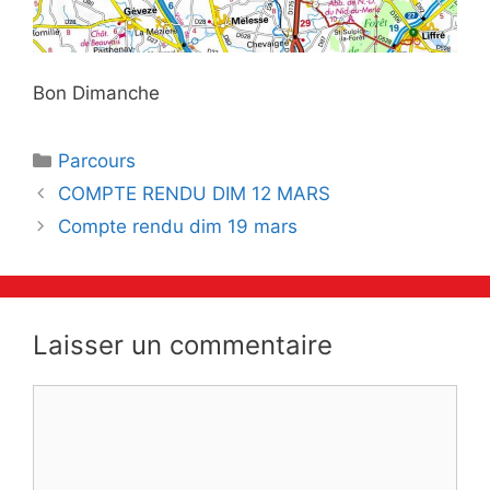
Bon Dimanche
Catégories
Parcours
Navigation
COMPTE RENDU DIM 12 MARS
des
Compte rendu dim 19 mars
articles
Laisser un commentaire
Commentaire