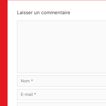
Laisser un commentaire
Commentaire
Nom
E-
mail
Site