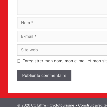
Nom
E-
mail
Site
web
Enregistrer mon nom, mon e-mail et mon si
© 2026 CC Liffré - Cyclotourisme
• Construit avec
G