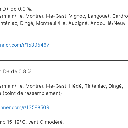
n D+ de 0.9 %.
rmain/Ille, Montreuil-le-Gast, Vignoc, Langouet, Cardr
téniac, Dingé, Montreuil/Ille, Aubigné, Andouillé/Neuvil
unner.com/r/15395467
un D+ de 0.8 %.
rmain/Ille, Montreuil-le-Gast, Hédé, Tinténiac, Dingé,
rcé (point de rassemblement)
unner.com/r/13588509
emp 15-19°C, vent O modéré.