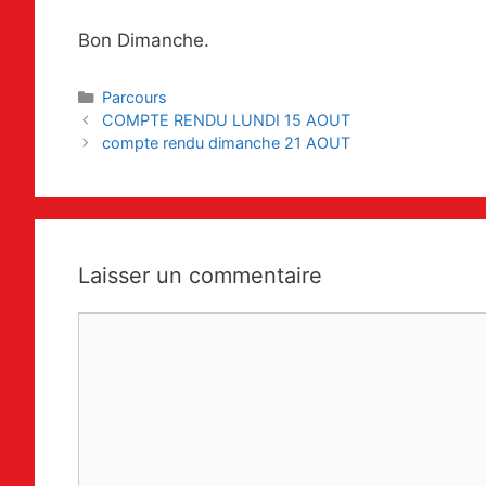
Bon Dimanche.
Catégories
Parcours
Navigation
COMPTE RENDU LUNDI 15 AOUT
des
compte rendu dimanche 21 AOUT
articles
Laisser un commentaire
Commentaire