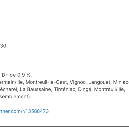
h30.
n D+ de 0.9 %.
rmain/Ille, Montreuil-le-Gast, Vignoc, Langouet, Miniac
herel, La Baussaine, Tinténiac, Dingé, Montreuil/Ille,
assemblement).
nner.com/r/13588473