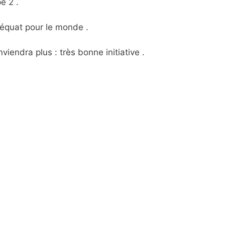
e 2 .
déquat pour le monde .
iendra plus : très bonne initiative .