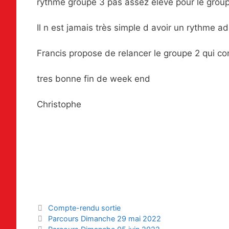
rythme groupe 3 pas assez élevé pour le group
Il n est jamais très simple d avoir un rythme a
Francis propose de relancer le groupe 2 qui conv
tres bonne fin de week end
Christophe
Catégories
Compte-rendu sortie
Navigation
Parcours Dimanche 29 mai 2022
des