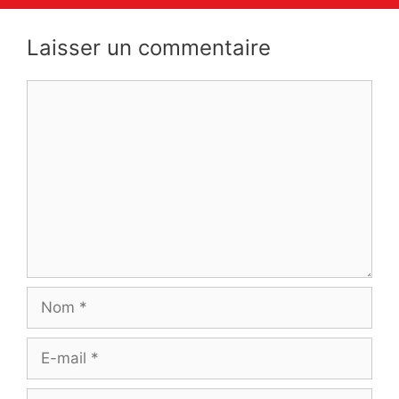
Laisser un commentaire
Commentaire
Nom
E-
mail
Site