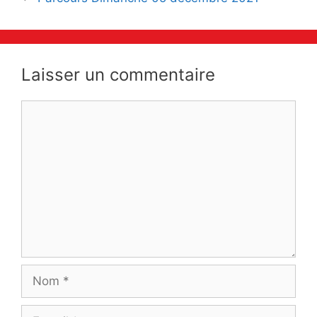
articles
Laisser un commentaire
Commentaire
Nom
E-