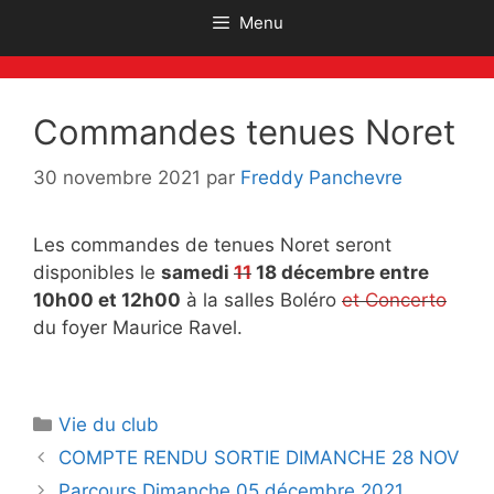
Menu
Commandes tenues Noret
30 novembre 2021
par
Freddy Panchevre
Les commandes de tenues Noret seront
disponibles le
samedi
11
18 décembre entre
10h00 et 12h00
à la salles Boléro
et Concerto
du foyer Maurice Ravel.
Catégories
Vie du club
Navigation
COMPTE RENDU SORTIE DIMANCHE 28 NOV
des
Parcours Dimanche 05 décembre 2021