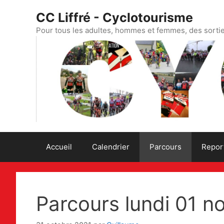
Aller
CC Liffré - Cyclotourisme
au
contenu
Pour tous les adultes, hommes et femmes, des sorti
Accueil
Calendrier
Parcours
Repor
Parcours lundi 01 n